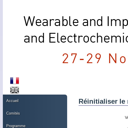
Réinitialiser l
Accueil
Comités
V
Programme