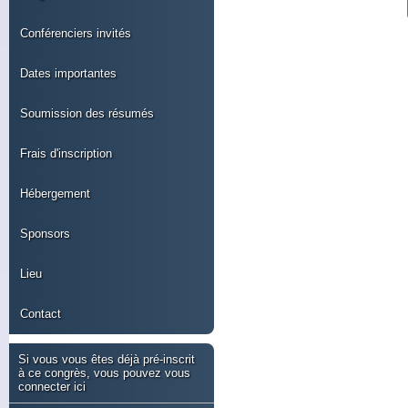
Conférenciers invités
Dates importantes
Soumission des résumés
Frais d'inscription
Hébergement
Sponsors
Lieu
Contact
Si vous vous êtes déjà pré-inscrit
à ce congrès, vous pouvez vous
connecter ici