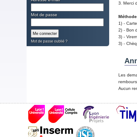
3. Merci 
Mot de passe
Méthodes
1) - Cart
2) - Bon 
3) - Virem
Mot de passe oublié ?
3) - Chèq
Ann
Les deman
remboursé
Aucun rem