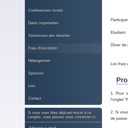
Conférenciers invités
Participan
Dates importantes
Etudiant
Soumission des résumés
Dîner de
Frais d'inscription
Hébergement
Les frais
Sponsors
Pro
Lieu
1. Pour s
Contact
l'onglet 
2. Si vou
Si vous vous êtes déjà pré-inscrit à ce
congrès, vous pouvez vous connecter ici
de passe.
Adresse e-mail